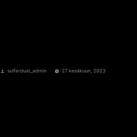
Imatranajo
Artikkelin
sulferdust_admin
27 kesäkuun, 2023
julkaisija
on